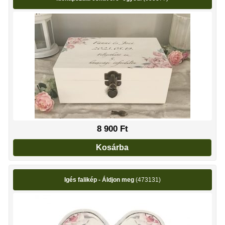
8 900
Ft
Kosárba
Igés falikép - Áldjon meg
(473131)