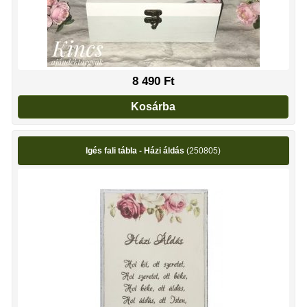
8 490
Ft
Kosárba
Igés fali tábla - Házi áldás
(250805)