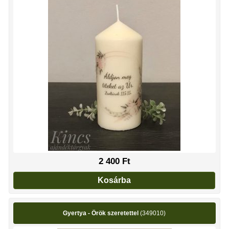
2 400
Ft
Kosárba
Gyertya - Örök szeretettel
(349010)