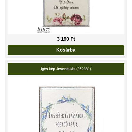
3 190
Ft
Kosárba
Igés kép -levendulás
(362881)