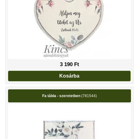
3 190
Ft
Kosárba
Fa tábla - szeretetben
(781544)