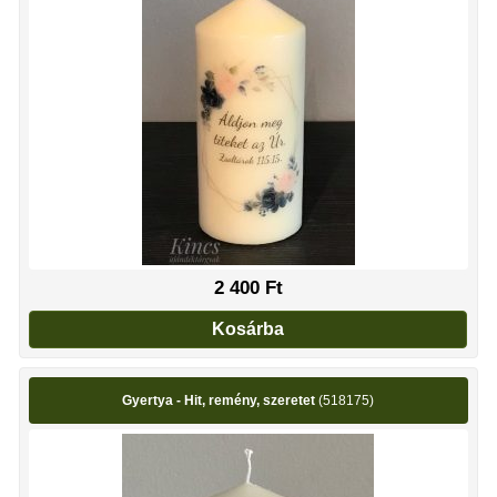
2 400
Ft
Kosárba
Gyertya - Hit, remény, szeretet
(518175)