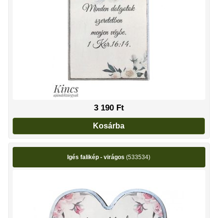
3 190
Ft
Kosárba
Igés falikép - virágos
(533534)