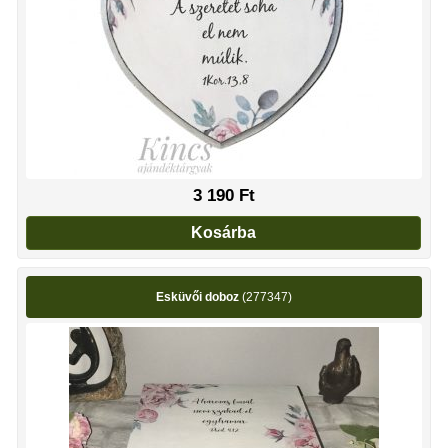
3 190
Ft
Kosárba
Esküvői doboz
(277347)