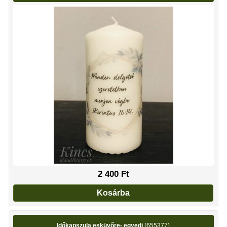
2 400
Ft
Kosárba
Időkapszula esküvőre- egyedi
(655377)