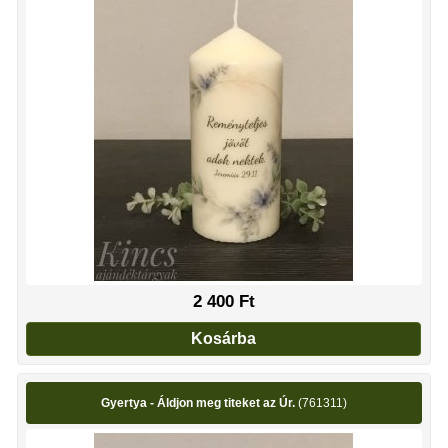
2 400
Ft
Kosárba
Gyertya - Áldjon meg titeket az Úr.
(761311)