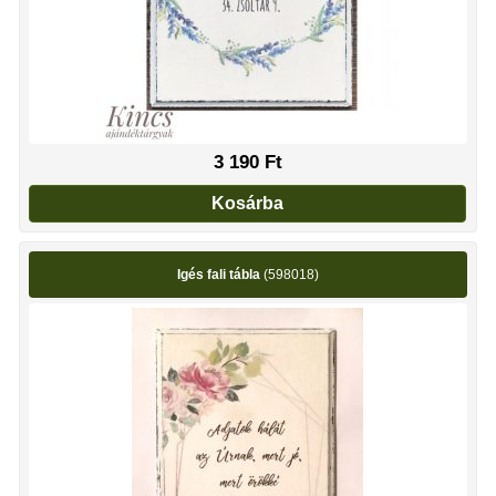
3 190
Ft
Kosárba
Igés fali tábla
(598018)