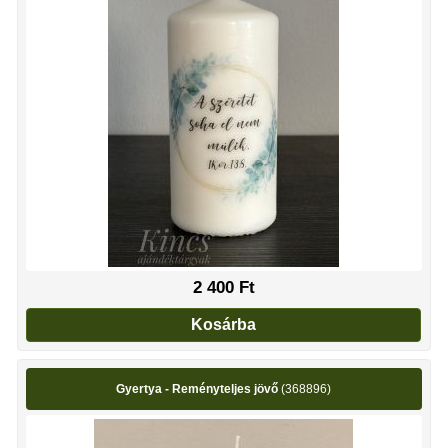
2 400
Ft
Kosárba
Gyertya - Reményteljes jövő
(368896)