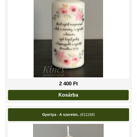
2 400
Ft
Kosárba
Gyertya - A szeretet..
(611168)