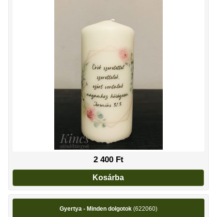
2 400
Ft
Kosárba
Gyertya - Minden dolgotok
(622060)