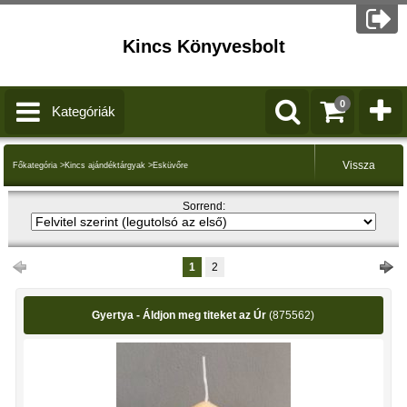
Kincs Könyvesbolt
0
Kategóriák
Főkategória
>
Kincs ajándéktárgyak
>
Esküvőre
Sorrend:
1
2
Gyertya - Áldjon meg titeket az Úr
(875562)